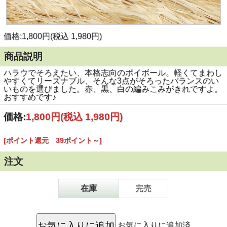
価格:1,800円(税込 1,980円)
商品説明
ハラウでそろえたい、本格志向のポイボール。軽くてまわし
やすくてリーズナブル、そんな3点がそろったバランスのい
いものを選びました。赤、黒、白の編みこみがきれですよ。
おすすめです♪
価格:
1,800円
(税込 1,980円)
[ポイント還元 39ポイント～]
注文
在庫
完売
お気に入りに追加済