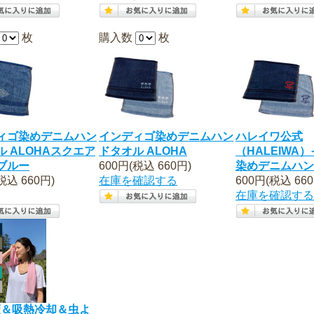
枚
購入数
枚
ィゴ染めデニムハン
インディゴ染めデニムハン
ハレイワ公式
ル ALOHAスクエア
ドタオル ALOHA
（HALEIWA
ブルー
600円(税込 660円)
染めデニムハン
税込 660円)
在庫を確認する
600円(税込 660
在庫を確認する
策＆吸熱冷却＆虫よ