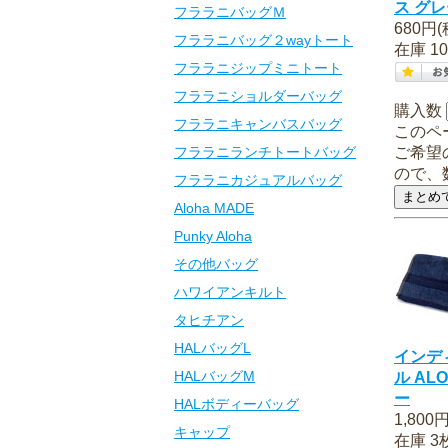
ス グ
フララニバッグＭ
680円(
フララニバッグ２wayトート
在庫 1
フララニジップミニトート
フララニショルダーバッグ
購入数
フララニキャンバスバッグ
このペ
フララニランチトートバッグ
ご希望
ので、
フララニカジュアルバッグ
Aloha MADE
Punky Aloha
その他バッグ
ハワイアンキルト
タヒチアン
HALバッグL
インデ
HALバッグM
ル AL
ー
HALボディーバッグ
1,800
キャップ
在庫 3