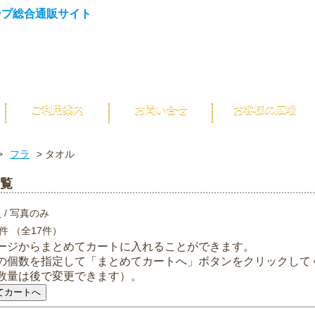
ご利用案内
お問い合せ
お客様の広場
>
フラ
> タオル
覧
き
/ 写真のみ
7件 （全17件）
ージからまとめてカートに入れることができます。
の個数を指定して「まとめてカートへ」ボタンをクリックして
数量は後で変更できます）。