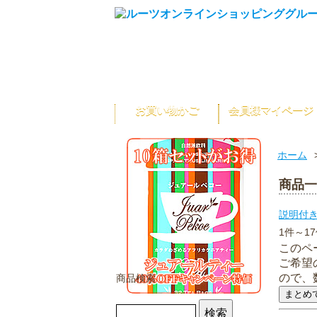
お買い物かご
会員様マイページ
ホーム
商品一
説明付
1件～1
このペ
ご希望
ので、
商品検索