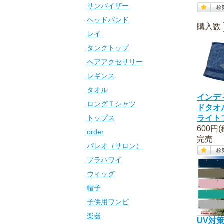
サンバイザー
ヘッドバンド
購入数
レイ
タンクトップ
ヘアアクセサリー
レギンス
タオル
インデ
ロングＴシャツ
ドタオ
トップス
ライト
600円(
order
完売
パレオ（サロン）
フラハワイ
ウィッグ
帽子
子供用ワンピ
楽器
UV対