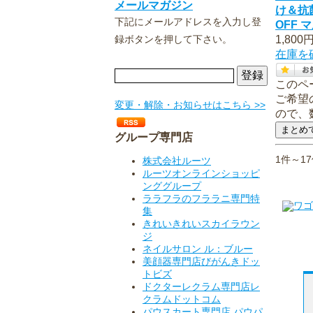
メールマガジン
け＆抗
下記にメールアドレスを入力し登
OFF 
録ボタンを押して下さい。
1,800
在庫を
このペ
ご希望
変更・解除・お知らせはこちら >>
ので、
グループ専門店
1件～1
株式会社ルーツ
ルーツオンラインショッピ
ンググループ
ララフラのフララニ専門特
集
きれいきれいスカイラウン
ジ
ネイルサロン ル：ブルー
美顔器専門店びがんきドッ
トビズ
ドクターレクラム専門店レ
クラムドットコム
パウスカート専門店 パウパ