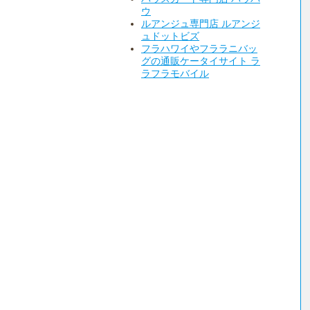
ウ
ルアンジュ専門店 ルアンジ
ュドットビズ
フラハワイやフララニバッ
グの通販ケータイサイト ラ
ラフラモバイル