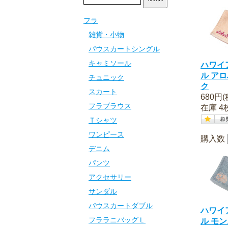
フラ
雑貨・小物
パウスカートシングル
キャミソール
ハワイ
ル ア
チュニック
ク
スカート
680円(
フラブラウス
在庫 4
Ｔシャツ
ワンピース
購入数
デニム
パンツ
アクセサリー
サンダル
パウスカートダブル
ハワイ
フララニバッグＬ
ル モ