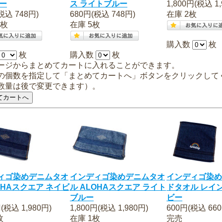
レー
ス ライトブルー
1,800円(税込 1,
税込 748円)
680円(税込 748円)
在庫 2枚
0枚
在庫 5枚
購入数
枚
枚
購入数
枚
ージからまとめてカートに入れることができます。
の個数を指定して「まとめてカートへ」ボタンをクリックして
数量は後で変更できます）。
ィゴ染めデニムタオ
インディゴ染めデニムタオ
インディゴ染め
OHAスクエア ネイビ
ル ALOHAスクエア ライト
ドタオル レイ
ブルー
ビー
円(税込 1,980円)
1,800円(税込 1,980円)
600円(税込 660
枚
在庫 1枚
完売