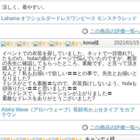
涼しく、着やすい。
Lahaina オフショルダードレスワンピース モンステラレッド
この商品の評価一覧へ
kona様
2021/01/15
イベントでの衣装を探していました。ネットで一目惚れ?し
たものの、hulaの曲のイメージで悩んでいたのですが、教室
の先生に確認してもらったところ、素敵です。と言って頂き
購入となりました?
なんと！私もお揃いで欲しい〓〓との事で、先生とお揃いと
なりました?
ドレスがとても素敵〓なので、衣装負けしないよう、hulaも
頑張りたい〓〓と思いました〓〓
このドレスで、モチベーションが上がりました〓
素敵なドレスをありがとうございました?
Aloha Wave（アロハウェーブ）長財布かぶせタイプ モカブ
ラウン
この商品の評価一覧へ
キャンディ様