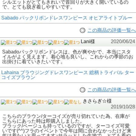
シルエットがとてもきれいで首回りが大きく開いているの
で、とても脱ぎ着しやすいです。
Sabado バックリボンドレスワンピース オヒアライトブルー
この商品の評価一覧へ
Lani様
2020/06/24
Sabadoバックリボンドレスは、色が爽やかで、本当にスタ
イルがよく見えます。着心地も良いし、これからの季節のお
出掛けに着ていきたいです。
Lahaina ブラウジングドレスワンピース 総柄トライバル ター
コイズブラウン
この商品の評価一覧へ
きさらぎ☆様
2019/10/28
こちらのブラウン/ターコイズが売り切れていた為、在庫が
こちらにあった時は即購入しました。
ブラック/ベージュも持っているのですが、ターコイズ可愛
いです(^^)フラのイベントで今年は間に合わなかったけど来
年は着たいと思ってます♪サラッとした生地で、とても着や