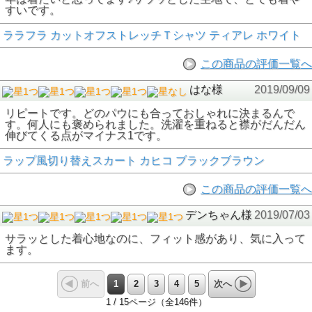
すいです。
ララフラ カットオフストレッチＴシャツ ティアレ ホワイト
この商品の評価一覧へ
はな様
2019/09/09
リピートです。どのパウにも合っておしゃれに決まるんで
す。何人にも褒められました。洗濯を重ねると襟がだんだん
伸びてくる点がマイナス1です。
ラップ風切り替えスカート カヒコ ブラックブラウン
この商品の評価一覧へ
デンちゃん様
2019/07/03
サラッとした着心地なのに、フィット感があり、気に入って
ます。
1
2
3
4
5
前へ
次へ
1 / 15ページ（全146件）