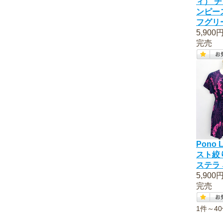
ィ） 
ンピー
フグリ
5,900
完売
Pono
スト絞
ステラ
5,900
完売
1件～4