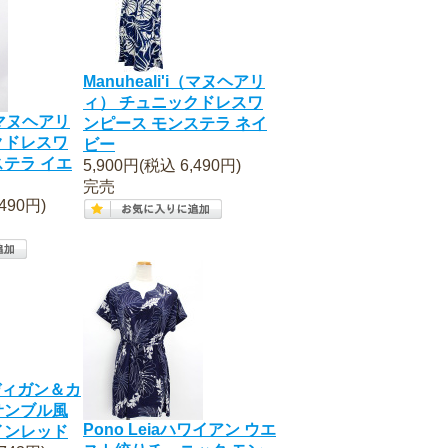
Manuheali'i（マヌヘアリ
ィ） チュニックドレスワ
i（マヌヘアリ
ンピース モンステラ ネイ
クドレスワ
ビー
ステラ イエ
5,900円(税込 6,490円)
完売
490円)
ーディガン＆カ
サンブル風
Pono Leiaハワイアン ウエ
インレッド