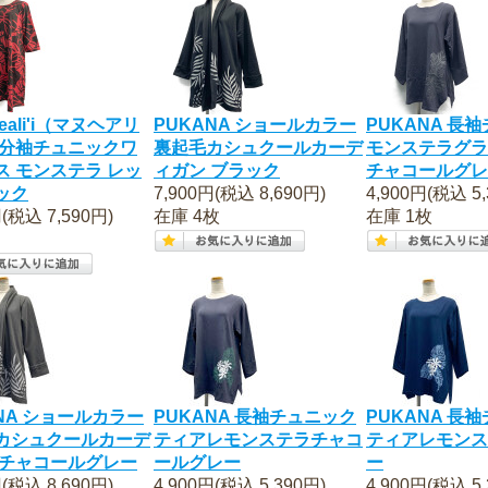
eali'i（マヌヘアリ
PUKANA ショールカラー
PUKANA 長
五分袖チュニックワ
裏起毛カシュクールカーデ
モンステラグラ
ス モンステラ レッ
ィガン ブラック
チャコールグレ
ック
7,900円(税込 8,690円)
4,900円(税込 5,
円(税込 7,590円)
在庫 4枚
在庫 1枚
NA ショールカラー
PUKANA 長袖チュニック
PUKANA 長
カシュクールカーデ
ティアレモンステラチャコ
ティアレモンス
 チャコールグレー
ールグレー
ー
円(税込 8,690円)
4,900円(税込 5,390円)
4,900円(税込 5,