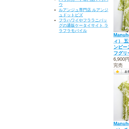
ウ
ルアンジュ専門店 ルアンジ
ュドットビズ
フラハワイやフララニバッ
グの通販ケータイサイト ラ
ラフラモバイル
Manuh
ィ） 
ンピー
フグリ
6,900
完売
Manuh