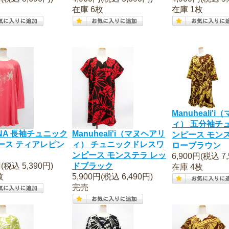
在庫 6枚
在庫 1枚
Manuheali'
ィ） 五分袖チ
NA 長袖チュニック
Manuheali'i（マヌヘアリ
ンピース モン
ース ティアレピン
ィ） チュニックドレスワ
ローブラウン
ンピース モンステラ レッ
6,900円(税込 7,
円(税込 5,390円)
ドブラック
在庫 4枚
枚
5,900円(税込 6,490円)
完売