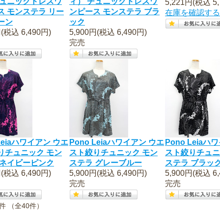
チュニックドレスワ
ィ） チュニックドレスワ
5,221円(税込 5,
ス モンステラ リー
ンピース モンステラ ブラ
在庫を確認する
ーン
ック
円(税込 6,490円)
5,900円(税込 6,490円)
完売
 Leiaハワイアン ウエ
Pono Leiaハワイアン ウエ
Pono Leia
りチュニック モン
スト絞りチュニック モン
スト絞りチュニ
 ネイビーピンク
ステラ グレーブルー
ステラ ブラッ
円(税込 6,490円)
5,900円(税込 6,490円)
5,900円(税込 6,
完売
完売
0件 （全40件）