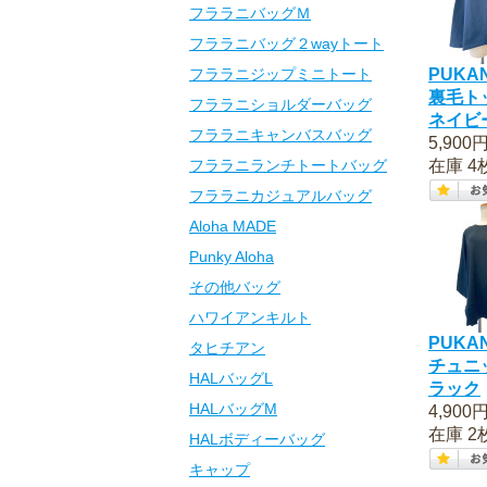
フララニバッグＭ
フララニバッグ２wayトート
フララニジップミニトート
PUKA
裏毛ト
フララニショルダーバッグ
ネイビ
フララニキャンバスバッグ
5,900
フララニランチトートバッグ
在庫 4
フララニカジュアルバッグ
Aloha MADE
Punky Aloha
その他バッグ
ハワイアンキルト
PUKA
タヒチアン
チュニ
HALバッグL
ラック
HALバッグM
4,900
在庫 2
HALボディーバッグ
キャップ