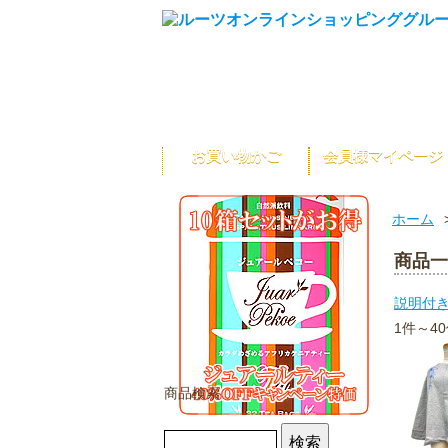
お買い物かご
会員様マイページ
ホーム
商品一
説明付
1件～4
商品検索