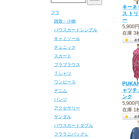
キーネ
フラ
ス ト
ー
雑貨・小物
5,900
パウスカートシングル
在庫 3
キャミソール
チュニック
スカート
フラブラウス
Ｔシャツ
ワンピース
PUKA
ャツチ
デニム
ンク
パンツ
5,900
アクセサリー
在庫 1
サンダル
パウスカートダブル
フララニバッグＬ