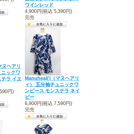
ワインレッド
4,900円(税込 5,390円)
完売
i（マヌヘアリ
ュニックワ
Manuheali'i（マヌヘアリ
ステラ イエ
ィ） 五分袖チュニックワ
ンピース モンステラ ネイ
590円)
ビー
6,900円(税込 7,590円)
完売