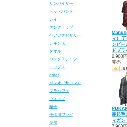
サンバイザー
ヘッドバンド
レイ
タンクトップ
Manuh
ヘアアクセサリー
ィ） 
レギンス
ンピー
ドブラ
タオル
6,900
ロングＴシャツ
完売
トップス
order
パレオ（サロン）
フラハワイ
ウィッグ
帽子
PUKA
裏起毛
子供用ワンピ
ィガン
楽器
7,900