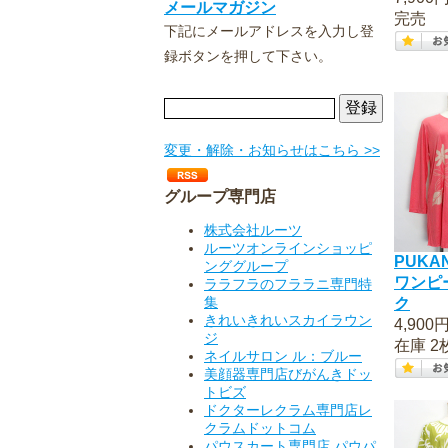
メールマガジン
完売
下記にメールアドレスを入力し登
録ボタンを押して下さい。
変更・解除・お知らせはこちら >>
グループ専門店
株式会社ルーツ
ルーツオンラインショッピ
PUKA
ンググループ
ワンピ
ララフラのフララニ専門特
集
ク
きれいきれいスカイラウン
4,900
ジ
在庫 2
ネイルサロン ル：ブルー
美顔器専門店びがんきドッ
トビズ
ドクターレクラム専門店レ
クラムドットコム
パウスカート専門店 パウパ