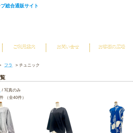
ご利用案内
お問い合せ
お客様の広場
>
フラ
> チュニック
覧
き
/ 写真のみ
0件 （全40件）