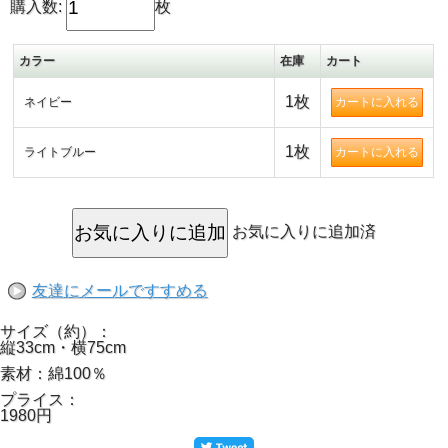
購入数:
枚
してすぐに使えちゃうんです。
サイズは75cm×33cmで、一般的なスポーツタオルと同じサ
イズ感です。
カラー
在庫
カート
レッスンやジムでのスポーツタオルとして、ご自宅の掛けタ
オルとして、幅広い用途に応えてくれる実用性の高い本場ハ
レイワブランドのタオル、プレゼントにもおすすめです♪
1枚
ネイビー
1枚
ライトブルー
お気に入りに追加済
友達にメールですすめる
サイズ（約）：
縦33cm・横75cm
素材：綿100％
プライス：
1980円