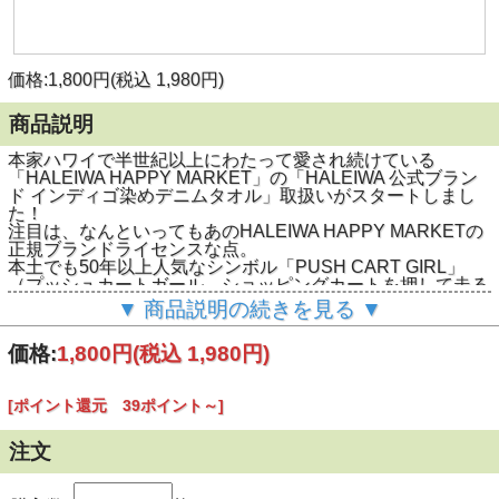
価格:1,800円(税込 1,980円)
商品説明
本家ハワイで半世紀以上にわたって愛され続けている
「HALEIWA HAPPY MARKET」の「HALEIWA 公式ブラン
ド インディゴ染めデニムタオル」取扱いがスタートしまし
た！
注目は、なんといってもあのHALEIWA HAPPY MARKETの
正規ブランドライセンスな点。
本土でも50年以上人気なシンボル「PUSH CART GIRL」
（プッシュカートガール。ショッピングカートを押して走る
女の子）のロゴマークは有名ですよね。
▼ 商品説明の続きを見る ▼
ごらんの通り、とっても現地感あふれるデザインで、シンボ
ル「プッシュカートガール」のロゴデザイン刺繍がワンポイ
価格:
1,800円
(税込 1,980円)
ントで入れてあったり、デザイン糸を別色にすることでアク
セントをつけたりとシンプルながらも完成度の高さが秀逸で
す。
[ポイント還元 39ポイント～]
またどちらのカラーもインディゴ染めという特殊な染法で仕
上げてあって、こなれた感じのデニム感が素晴らしいんで
す。
注文
おすすめポイントは真ん中部分にタオルフックに掛けやすい
フック掛けが付いている点。
ここをひっかけるだけでご自宅のサニタリーの掛けタオルと