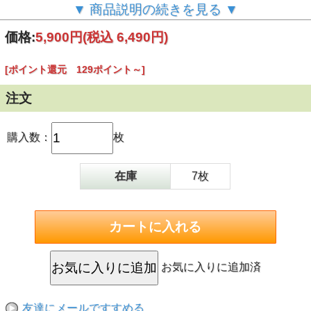
可愛い袖口は、丈25cm、幅21cmのトレンドビッグシルエッ
▼ 商品説明の続きを見る ▼
ト。ニノウデも隠せてスタイルよく魅せてくれます。スソに
はスリットが入っていますので動きやすくてラクチンです。
価格:
5,900円
(税込 6,490円)
ウエスト部分の身幅が50cm、スソ幅が55cm、着丈は108cm
のレディースフリーサイズです。体型カバーにも優れた、ト
レンドのちょっぴりオーバーサイズな作りは、ステイホーム
[ポイント還元 129ポイント～]
にも、アウトドアやお出かけにもぴったり♪
シンプル＆クール＆キュートを体現した洗練デザインです
ね。
注文
自慢のミッキー刺繍はパイル刺繍糸がアクリル100％、その
他刺繍糸がポリエステル100％のこだわり仕様。
ハワイアンなミッキーマウスがサーフボードを持って走る、
購入数：
枚
ちょっぴりハワイアンないでたちがなんともキュート！
在庫
7枚
お気に入りに追加済
友達にメールですすめる