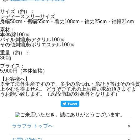
サイズ（約）：
レディースフリーサイズ
身幅50cm・裾幅55cm・着丈108cm・袖丈25cm・袖幅21cm
素材：
本体/綿100％
パイル刺繍糸/アクリル100％
その他刺繍糸/ポリエステル100％
重量（約）：
360g
プライス：
5,900円（本体価格）
【お客様へ】
※全て海外生産ですので、多少の糸つれ・糸ひき等はその性質
上やむを得ません。 どうぞご了承の上お買い求め頂きますよ
うお願い致します。（返品理由の対象外となります）
ララフラ トップへ
お買い物かご