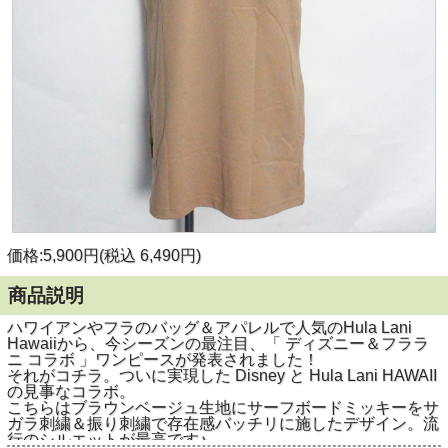
価格:5,900円(税込 6,490円)
商品説明
ハワイアンやフラのバッグ＆アパレルで人気のHula Lani
Hawaiiから、今シーズンの最注目、「 ディズニー＆フララ
ニ コラボ 」ワンピースが発表されました！
それがコチラ。ついに実現した Disney と Hula Lani HAWAII
の見事なコラボ。
こちらはブラウンベージュ生地にサーフボードミッキーをサ
ガラ刺繍＆振り刺繍で存在感バッチリに施したデザイン。流
行のシルエットが最高です♪