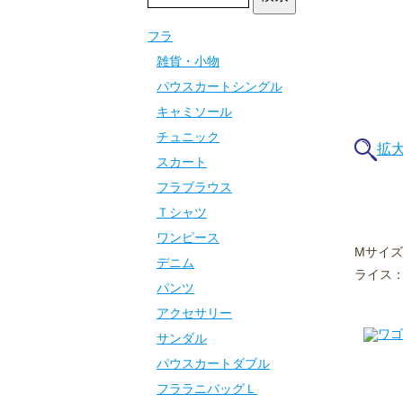
フラ
雑貨・小物
パウスカートシングル
キャミソール
チュニック
拡
スカート
フラブラウス
Ｔシャツ
ワンピース
Mサイズ
デニム
ライス： 
パンツ
アクセサリー
サンダル
パウスカートダブル
フララニバッグＬ