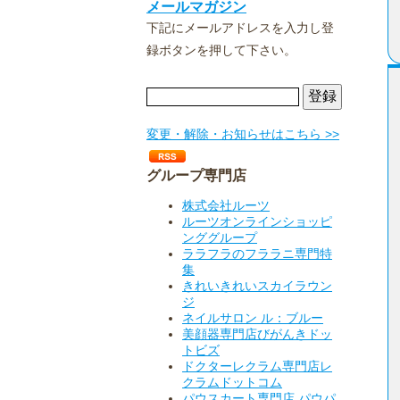
メールマガジン
下記にメールアドレスを入力し登
録ボタンを押して下さい。
変更・解除・お知らせはこちら >>
グループ専門店
株式会社ルーツ
ルーツオンラインショッピ
ンググループ
ララフラのフララニ専門特
集
きれいきれいスカイラウン
ジ
ネイルサロン ル：ブルー
美顔器専門店びがんきドッ
トビズ
ドクターレクラム専門店レ
クラムドットコム
パウスカート専門店 パウパ