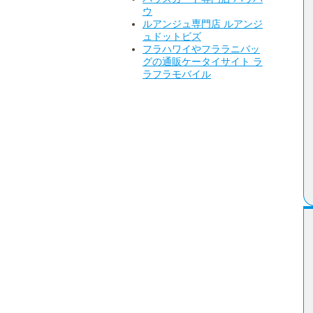
ウ
ルアンジュ専門店 ルアンジ
ュドットビズ
フラハワイやフララニバッ
グの通販ケータイサイト ラ
ラフラモバイル