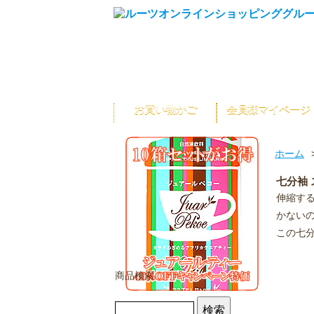
お買い物かご
会員様マイページ
ホーム
七分袖 
伸縮す
かない
この七
商品検索