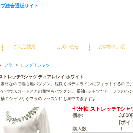
ご利用案内
お問い合せ
お客様の広場
>
フラ
>
ロングＴシャツ
ストレッチTシャツ ティアレレイ ホワイト
る素材なので着心地バツグン。程良くボディラインにフィットするので
のでパウスカートととの相性もバツグン。 長袖Tシャツだと、フラのハ
分袖Ｔシャツならフラのレッスンにも集中できますよ。
七分袖 ストレッチTシャ
価格:
3,800
[ポイ
購入数: