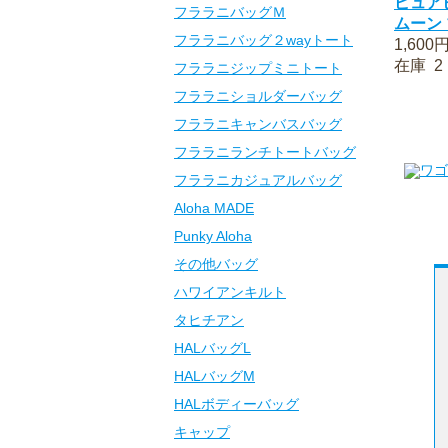
ピュア
フララニバッグＭ
ムーン
フララニバッグ２wayトート
1,600
在庫 2
フララニジップミニトート
フララニショルダーバッグ
フララニキャンバスバッグ
フララニランチトートバッグ
フララニカジュアルバッグ
Aloha MADE
Punky Aloha
その他バッグ
ハワイアンキルト
タヒチアン
HALバッグL
HALバッグM
HALボディーバッグ
キャップ