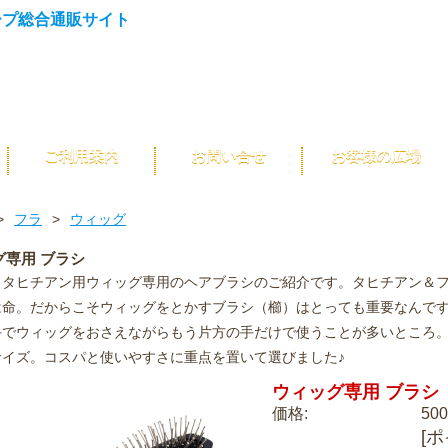
ご利用案内
お問い合せ
お客様の広場
>
フラ
>
ウィッグ
グ専用 ブラシ
、タヒチアン用ウィッグ専用のヘアブラシのご紹介です。タヒチアン＆
は命。だからこそウィッグをとかすブラシ（櫛）はとっても重要なんで
手でウィッグをおさえながらもう片方の手だけで使うことが多いところ
サイズ。コスパと使いやすさに重点を置いて選びました♪
ウィッグ専用 ブラシ
価格:
50
[