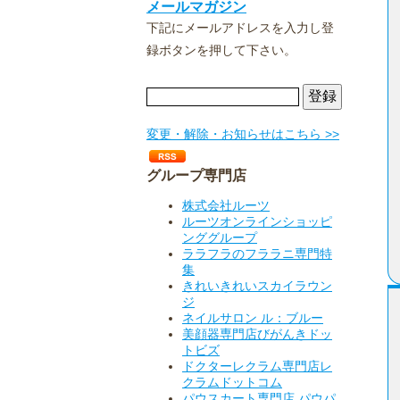
メールマガジン
下記にメールアドレスを入力し登
録ボタンを押して下さい。
変更・解除・お知らせはこちら >>
グループ専門店
株式会社ルーツ
ルーツオンラインショッピ
ンググループ
ララフラのフララニ専門特
集
きれいきれいスカイラウン
ジ
ネイルサロン ル：ブルー
美顔器専門店びがんきドッ
トビズ
ドクターレクラム専門店レ
クラムドットコム
パウスカート専門店 パウパ