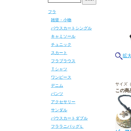
フラ
雑貨・小物
パウスカートシングル
キャミソール
チュニック
スカート
拡
フラブラウス
Ｔシャツ
ワンピース
サイズ（
デニム
この商
パンツ
アクセサリー
サンダル
パウスカートダブル
フララニバッグＬ