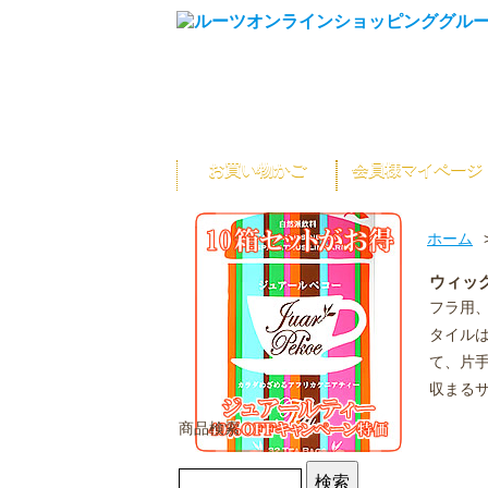
お買い物かご
会員様マイページ
ホーム
ウィッ
フラ用
タイル
て、片
収まる
商品検索