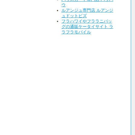
ウ
ルアンジュ専門店 ルアンジ
ュドットビズ
フラハワイやフララニバッ
グの通販ケータイサイト ラ
ラフラモバイル