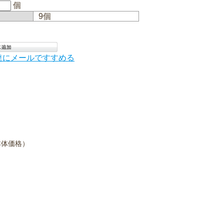
個
9個
達にメールですすめる
（本体価格）