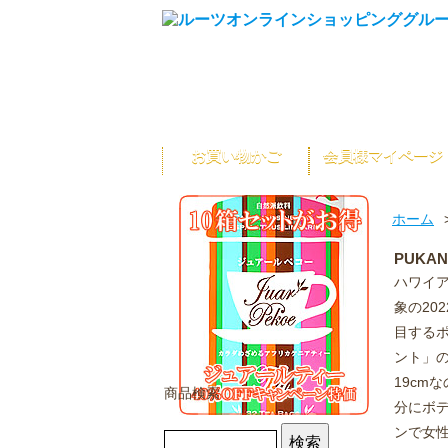
お買い物かご
会員様マイページ
ホーム
PUKA
ハワイ
象の20
目する
ント」
19c
商品検索
分にボ
ンで女