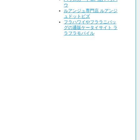
ウ
ルアンジュ専門店 ルアンジ
ュドットビズ
フラハワイやフララニバッ
グの通販ケータイサイト ラ
ラフラモバイル