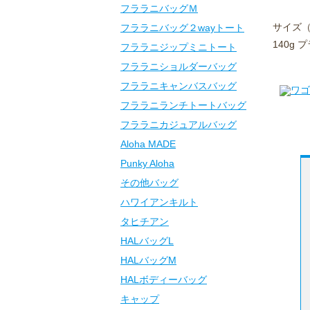
フララニバッグＭ
サイズ（
フララニバッグ２wayトート
140g 
フララニジップミニトート
フララニショルダーバッグ
フララニキャンバスバッグ
フララニランチトートバッグ
フララニカジュアルバッグ
Aloha MADE
Punky Aloha
その他バッグ
ハワイアンキルト
タヒチアン
HALバッグL
HALバッグM
HALボディーバッグ
キャップ