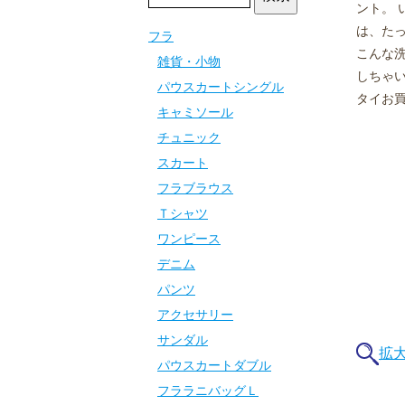
ント。 
は、た
フラ
こんな
雑貨・小物
しちゃ
パウスカートシングル
タイお買
キャミソール
チュニック
スカート
フラブラウス
Ｔシャツ
ワンピース
デニム
パンツ
アクセサリー
サンダル
拡
パウスカートダブル
フララニバッグＬ