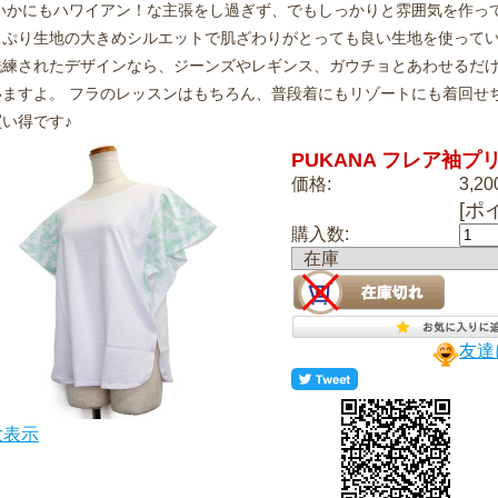
いかにもハワイアン！な主張をし過ぎず、でもしっかりと雰囲気を作って
っぷり生地の大きめシルエットで肌ざわりがとっても良い生地を使ってい
洗練されたデザインなら、ジーンズやレギンス、ガウチョとあわせるだ
いますよ。 フラのレッスンはもちろん、普段着にもリゾートにも着回せ
い得です♪
PUKANA フレア袖プ
価格:
3,2
[ポ
購入数:
在庫
友達
大表示