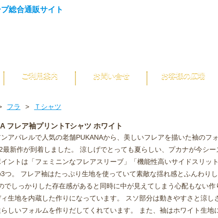
ご利用案内
お問い合せ
お客様の広場
>
フラ
>
Ｔシャツ
NA フレア袖プリントTシャツ ホワイト
アンアパレルで人気の老舗PUKANAから、美しいフレアを描いた袖のフ
22最新作が到着しました。 涼しげでとっても夏らしい、プカナが今シー
ポイントは「フェミニンなフレアスリーブ」「機能性高いサイドスリッ
の3つ。 フレア袖はたっぷり生地を使っていて素敵な揺れ感とふんわり
mなのでしっかりした存在感があると同時に中が見えてしまう心配もない
ディ生地を内蔵した作りになっています。 スソ部分は動きやすさと涼し
性らしいフォルムを作りだしてくれています。 また、袖はホワイト生地