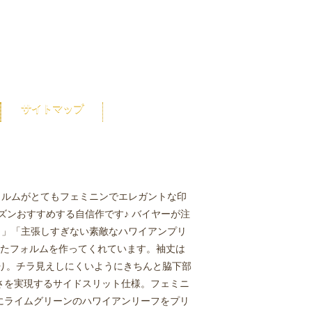
サイトマップ
ォルムがとてもフェミニンでエレガントな印
ズンおすすめする自信作です♪ バイヤーが注
ト」「主張しすぎない素敵なハワイアンプリ
したフォルムを作ってくれています。袖丈は
作り。チラ見えしにくいようにきちんと脇下部
さを実現するサイドスリット仕様。フェミニ
にライムグリーンのハワイアンリーフをプリ