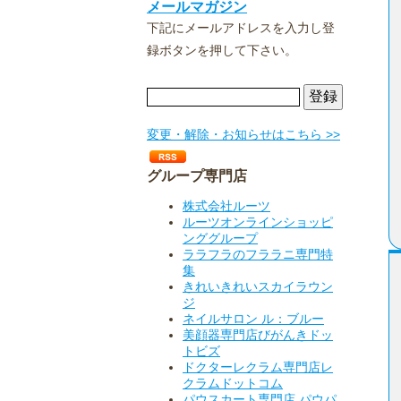
メールマガジン
下記にメールアドレスを入力し登
録ボタンを押して下さい。
変更・解除・お知らせはこちら >>
グループ専門店
株式会社ルーツ
ルーツオンラインショッピ
ンググループ
ララフラのフララニ専門特
集
きれいきれいスカイラウン
ジ
ネイルサロン ル：ブルー
美顔器専門店びがんきドッ
トビズ
ドクターレクラム専門店レ
クラムドットコム
パウスカート専門店 パウパ