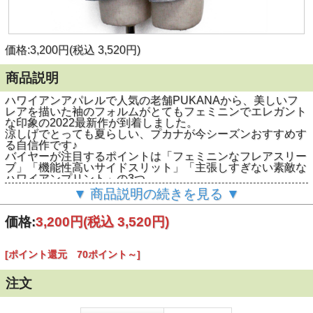
価格:3,200円(税込 3,520円)
商品説明
ハワイアンアパレルで人気の老舗PUKANAから、美しいフ
レアを描いた袖のフォルムがとてもフェミニンでエレガント
な印象の2022最新作が到着しました。
涼しげでとっても夏らしい、プカナが今シーズンおすすめす
る自信作です♪
バイヤーが注目するポイントは「フェミニンなフレアスリー
ブ」「機能性高いサイドスリット」「主張しすぎない素敵な
ハワイアンプリント」の3つ。
フレア袖はたっぷり生地を使っていて素敵な揺れ感とふんわ
▼ 商品説明の続きを見る ▼
りしたフォルムを作ってくれています。袖丈は19cmなので
しっかりした存在感があると同時に中が見えてしまう心配も
価格:
3,200円
(税込 3,520円)
ない作り。チラ見えしにくいようにきちんと脇下部分にボデ
ィ生地を内蔵した作りになっています。
スソ部分は動きやすさと涼しさを実現するサイドスリット仕
[ポイント還元 70ポイント～]
様。フェミニンで女性らしいフォルムを作りだしてくれてい
ます。
また、袖はグレー生地に薄いグレーでハワイアンリーフをプ
注文
リント。
いかにもハワイアン！な主張をし過ぎず、でもしっかりと雰
囲気を作ってくれる素敵なデザインです。