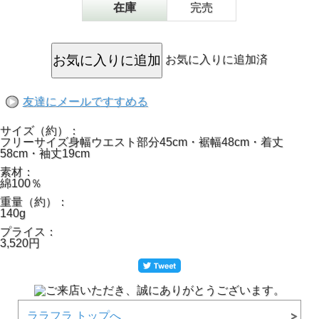
在庫
完売
綿100％素材は、たっぷり生地の大きめシルエットで肌ざわ
りがとっても良い生地を使っています。オススメです。
ざっくり着られて、こんな洗練されたデザインなら、ジーン
ズやレギンス、ガウチョとあわせるだけでシンプルスタイリ
ッシュな大人感が完成しちゃいますよ。
お気に入りに追加済
フラのレッスンはもちろん、普段着にもリゾートにも着回せ
ちゃう優秀な1着。これでこのお値段はゼッタイお買い得で
す♪
友達にメールですすめる
サイズ（約）：
フリーサイズ身幅ウエスト部分45cm・裾幅48cm・着丈
58cm・袖丈19cm
素材：
綿100％
重量（約）：
140g
プライス：
3,520円
ララフラ トップへ