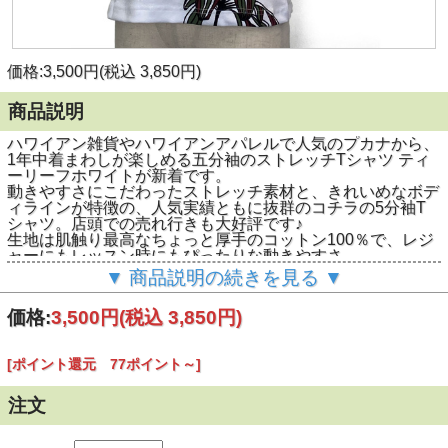
価格:3,500円(税込 3,850円)
商品説明
ハワイアン雑貨やハワイアンアパレルで人気のプカナから、
1年中着まわしが楽しめる五分袖のストレッチTシャツ ティ
ーリーフホワイトが新着です。
動きやすさにこだわったストレッチ素材と、きれいめなボデ
ィラインが特徴の、人気実績ともに抜群のコチラの5分袖T
シャツ。店頭での売れ行きも大好評です♪
生地は肌触り最高なちょっと厚手のコットン100％で、レジ
ャーにもレッスン時にもぴったりな動きやすさ。
アートタッチの濃グリーンとワインレッドで、ティ－リーフ
▼ 商品説明の続きを見る ▼
を前身ごろ左下部分に大きくプリント。シンプルでとっても
おしゃれなカラーリングが素敵です。
価格:
3,500円
(税込 3,850円)
春秋冬シーズンのレッスンやジムだけでなく、もちろん普段
着としてもお出かけ用としても着回せちゃうオススメの1枚
です。
[ポイント還元 77ポイント～]
注文