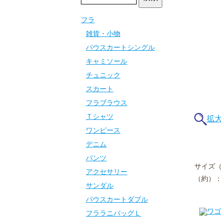
フラ
雑貨・小物
パウスカートシングル
キャミソール
チュニック
スカート
フラブラウス
Ｔシャツ
拡
ワンピース
デニム
パンツ
サイズ（
アクセサリー
（約）： 
サンダル
パウスカートダブル
フララニバッグＬ