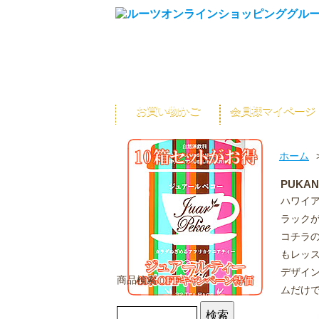
お買い物かご
会員様マイページ
ホーム
PUKA
ハワイ
ラック
コチラの
もレッ
デザイ
商品検索
ムだけ