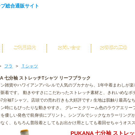
ご利用案内
お問い合せ
お客様の広場
>
フラ
>
Ｔシャツ
NA 七分袖 ストレッチTシャツ リーフブラック
アン雑貨やハワイアンアパレルで人気のプカナから、1年中着まわしが楽
が新着です。 動きやすさにこだわったストレッチ素材と、きれいめなボ
7分袖Tシャツ。店頭での売れ行きも大好評です♪ 生地は肌触り最高な
スン時にもぴったりな動きやすさ。 グレーとクリーム色のラウアエリー
ンを優しい発色で前身頃にプリント。シンプルでシックなカラーリングが
でなく、もちろん普段着としてもお出かけ用としても着回せちゃうオスス
PUKANA 七分袖 ストレ