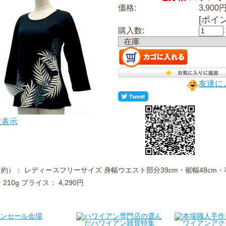
価格:
3,900円
[ポイ
購入数:
在庫
友達に
大表示
約）： レディースフリーサイズ 身幅ウエスト部分39cm・裾幅48cm・着丈
210g プライス： 4,290円