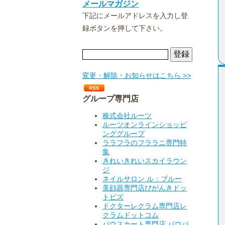
メールマガジン
下記にメールアドレスを入力し登
録ボタンを押して下さい。
変更・解除・お知らせはこちら >>
グループ専門店
株式会社ルーツ
ルーツオンラインショッピ
ンググループ
ララフラのフララニ専門特
集
きれいきれいスカイラウン
ジ
ネイルサロン ル：ブルー
美顔器専門店びがんきドッ
トビズ
ドクターレクラム専門店レ
クラムドットコム
パウスカート専門店 パウパ