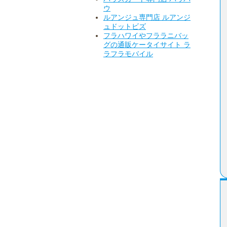
ウ
ルアンジュ専門店 ルアンジ
ュドットビズ
フラハワイやフララニバッ
グの通販ケータイサイト ラ
ラフラモバイル