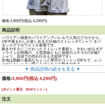
価格:3,900円(税込 4,290円)
商品説明
ハワイアン雑貨やハワイアンアパレルで人気のプカナから、
1年中着まわしが楽しめる七分袖のストレッチTシャツ タパ
モンステラホワイトが新着です。
動きやすさにこだわったストレッチ素材と、きれいめなボデ
ィラインが特徴の、人気実績ともに抜群のコチラの7分袖T
シャツ。店頭での売れ行きも大好評です♪
生地は肌触り最高なちょっと厚手のコットン100％で、レジ
ャーにもレッスン時にもぴったりな動きやすさ。
タパカヒコ調のモンステラデザインをブラウンベージュでシ
▼ 商品説明の続きを見る ▼
ンプルなラインで前身頃にプリント。シンプルで優しいカラ
ーリングが素敵です。
価格:
3,900円
(税込 4,290円)
春秋冬シーズンのレッスンやジムだけでなく、もちろん普段
着としてもお出かけ用としても着回せちゃうオススメの1枚
です。
[ポイント還元 85ポイント～]
注文