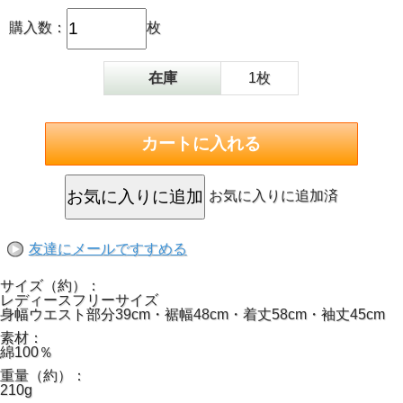
購入数：
枚
在庫
1枚
お気に入りに追加済
友達にメールですすめる
サイズ（約）：
レディースフリーサイズ
身幅ウエスト部分39cm・裾幅48cm・着丈58cm・袖丈45cm
素材：
綿100％
重量（約）：
210g