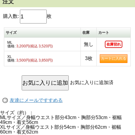
とした作りになっています。
注文
とにかく国産品ではなかなかだせないこの雰囲気。
特に定番中の定番ブラック生地の左肩口から腰元までスタイ
リッシュに描かれたプメリアレイプリントはステキのひとこ
購入数:
枚
とです。
ざっくり着られて、こんな洗練されたデザインなら、ジーン
ズやレギンス、ガウチョとあわせるだけでシンプルスタイリ
サイズ
在庫
カート
ッシュな大人感が完成しちゃいますよ。
フラのレッスンはもちろん、普段着にもリゾートにも着回せ
ML
ちゃう優秀な1着。これでこのお値段はゼッタイお買い得で
無し
在庫切れ
価格:
3,200円(税込 3,520円)
す♪
※MLサイズ3,520円／XLサイズ3,850円※
XL
3枚
価格:
3,500円(税込 3,850円)
お気に入りに追加済
友達にメールですすめる
サイズ（約）：
MLサイズ／身幅ウエスト部分43cm・胸部分53cm・裾幅
49cm・着丈56cm
XLサイズ／身幅ウエスト部分54cm・胸部分62cm・裾幅
60cm・着丈62cm