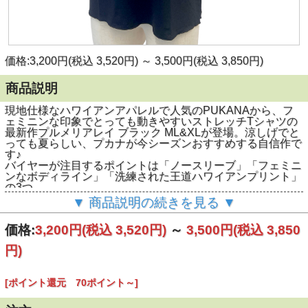
価格:3,200円(税込 3,520円)
～
3,500円(税込 3,850円)
商品説明
現地仕様なハワイアンアパレルで人気のPUKANAから、フ
ェミニンな印象でとっても動きやすいストレッチTシャツの
最新作プルメリアレイ ブラック ML&XLが登場。涼しげでと
っても夏らしい、プカナが今シーズンおすすめする自信作で
す♪
バイヤーが注目するポイントは「ノースリーブ」「フェミニ
ンなボディライン」「洗練された王道ハワイアンプリント」
の3つ。
ノースリーブとは言っても、袖口幅は中が見えてしまう心配
▼ 商品説明の続きを見る ▼
がない作り。
レーヨン90％、ポリウレタン10％素材は、ボディに程よく
価格:
3,200円
(税込 3,520円)
～
3,500円
(税込 3,850
フィットするやわらかな着心地。とにかくフェミニンな印象
でほんとオススメですよ。
円)
そしてなんといっても！このシリーズのレッスンTシャツで
はなかなか無い「 XLサイズ 」を展開しているところが希少
です！
[ポイント還元 70ポイント～]
MLサイズはMサイズ～Lサイズ程度のレディースフリーなサ
イズ感。XLサイズはその名の通りLサイズ～XLサイズを基準