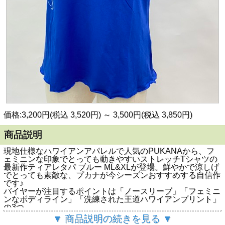
価格:3,200円(税込 3,520円)
～
3,500円(税込 3,850円)
商品説明
現地仕様なハワイアンアパレルで人気のPUKANAから、フ
ェミニンな印象でとっても動きやすいストレッチTシャツの
最新作ティアレタパ ブルー ML&XLが登場。鮮やかで涼しげ
でとっても素敵な、プカナが今シーズンおすすめする自信作
です♪
バイヤーが注目するポイントは「ノースリーブ」「フェミニ
ンなボディライン」「洗練された王道ハワイアンプリント」
の3つ。
ノースリーブとは言っても、袖口幅は中が見えてしまう心配
▼ 商品説明の続きを見る ▼
がない作り。