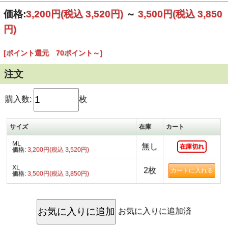
レーヨン90％、ポリウレタン10％素材は、ボディに程よく
価格:
3,200円
(税込 3,520円)
～
3,500円
(税込 3,850
フィットするやわらかな着心地。とにかくフェミニンな印象
でほんとオススメですよ。
円)
そしてなんといっても！このシリーズのレッスンTシャツで
はなかなか無い「 XLサイズ 」を展開しているところが希少
です！
[ポイント還元 70ポイント～]
MLサイズはMサイズを中心にした一般的なレディースフリ
ーなサイズ感。XLサイズはその名の通りLよりも大きめを着
られる方用の作りになっています。
注文
とにかく国産品ではなかなかだせないこの雰囲気。
特にステージ映えもバツグンな鮮やかなブルー生地の右胸か
ら肩ボディにかけてスタイリッシュにプリントされたティア
購入数:
枚
レタパ柄はステキのひとことです。
ざっくり着られて、こんな洗練されたデザインなら、ジーン
ズやレギンス、ガウチョとあわせるだけでシンプルスタイリ
サイズ
在庫
カート
ッシュな大人感が完成しちゃいますよ。
フラのレッスンはもちろん、普段着にもリゾートにも着回せ
ML
ちゃう優秀な1着。これでこのお値段はゼッタイお買い得で
無し
在庫切れ
価格:
3,200円(税込 3,520円)
す♪
※MLサイズ3,520円／XLサイズ3,850円※
XL
2枚
価格:
3,500円(税込 3,850円)
お気に入りに追加済