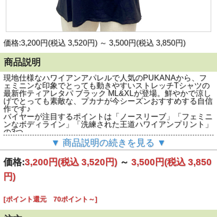
価格:3,200円(税込 3,520円)
～
3,500円(税込 3,850円)
商品説明
現地仕様なハワイアンアパレルで人気のPUKANAから、フ
ェミニンな印象でとっても動きやすいストレッチTシャツの
最新作ティアレタパ ブラック ML&XLが登場。鮮やかで涼し
げでとっても素敵な、プカナが今シーズンおすすめする自信
作です♪
バイヤーが注目するポイントは「ノースリーブ」「フェミニ
ンなボディライン」「洗練された王道ハワイアンプリント」
の3つ。
ノースリーブとは言っても、袖口幅は中が見えてしまう心配
▼ 商品説明の続きを見る ▼
がない作り。
レーヨン90％、ポリウレタン10％素材は、ボディに程よく
価格:
3,200円
(税込 3,520円)
～
3,500円
(税込 3,850
フィットするやわらかな着心地。とにかくフェミニンな印象
でほんとオススメですよ。
円)
そしてなんといっても！このシリーズのレッスンTシャツで
はなかなか無い「 XLサイズ 」を展開しているところが希少
です！
[ポイント還元 70ポイント～]
MLサイズはMサイズを中心にした一般的なレディースフリ
ーなサイズ感。XLサイズはその名の通りLよりも大きめを着