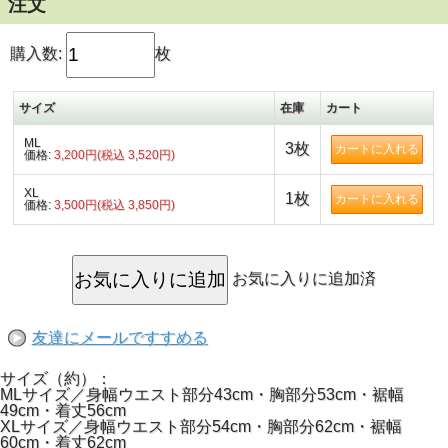
られる方用の作りになっています。
注文
とにかく国産品ではなかなかだせないこの雰囲気。
特にモノトーンな配色でシンプルに生地の右胸から肩ボディ
にかけてスタイリッシュに白でプリントされたティアレタパ
購入数:
枚
柄はステキのひとことです。
ざっくり着られて、こんな洗練されたデザインなら、ジーン
ズやレギンス、ガウチョとあわせるだけでシンプルスタイリ
サイズ
在庫
カート
ッシュな大人感が完成しちゃいますよ。
フラのレッスンはもちろん、普段着にもリゾートにも着回せ
ちゃう優秀な1着。これでこのお値段はゼッタイお買い得で
ML
3枚
価格:
3,200円(税込 3,520円)
す♪
※MLサイズ3,520円／XLサイズ3,850円※
XL
1枚
価格:
3,500円(税込 3,850円)
お気に入りに追加済
友達にメールですすめる
サイズ（約）：
MLサイズ／身幅ウエスト部分43cm・胸部分53cm・裾幅
49cm・着丈56cm
XLサイズ／身幅ウエスト部分54cm・胸部分62cm・裾幅
60cm・着丈62cm