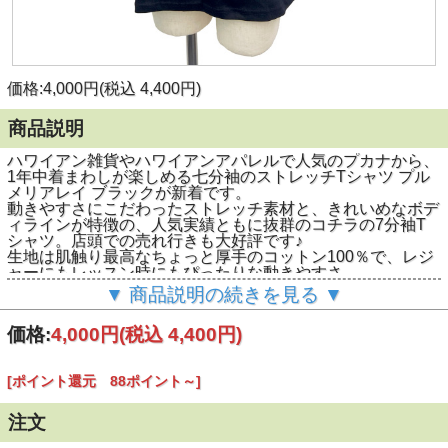
価格:4,000円(税込 4,400円)
商品説明
ハワイアン雑貨やハワイアンアパレルで人気のプカナから、
1年中着まわしが楽しめる七分袖のストレッチTシャツ プル
メリアレイ ブラックが新着です。
動きやすさにこだわったストレッチ素材と、きれいめなボデ
ィラインが特徴の、人気実績ともに抜群のコチラの7分袖T
シャツ。店頭での売れ行きも大好評です♪
生地は肌触り最高なちょっと厚手のコットン100％で、レジ
ャーにもレッスン時にもぴったりな動きやすさ。
ブラックのコットン生地と相性の良いモスグリーンのリーフ
▼ 商品説明の続きを見る ▼
に白いプルメリアでレイのようにデコルテをデザイン。カラ
ーリングが大人っぽくてとっても素敵です。
価格:
4,000円
(税込 4,400円)
春秋冬シーズンのレッスンやジムだけでなく、もちろん普段
着としてもお出かけ用としても着回せちゃうオススメの1枚
です。
[ポイント還元 88ポイント～]
注文